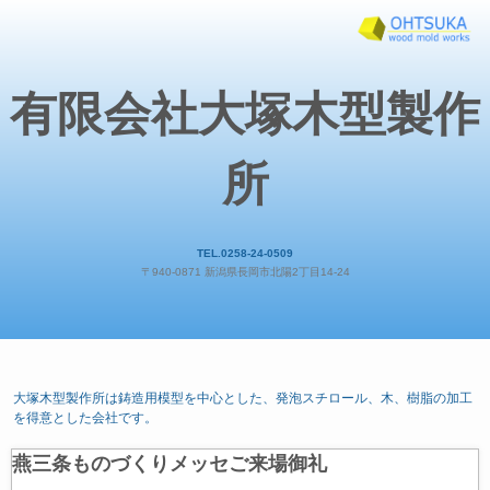
有限会社大塚木型製作
所
TEL.0258-24-0509
〒940-0871 新潟県長岡市北陽2丁目14-24
大塚木型製作所は鋳造用模型を中心とした、発泡スチロール、木、樹脂の加工
を得意とした会社です。
燕三条ものづくりメッセご来場御礼